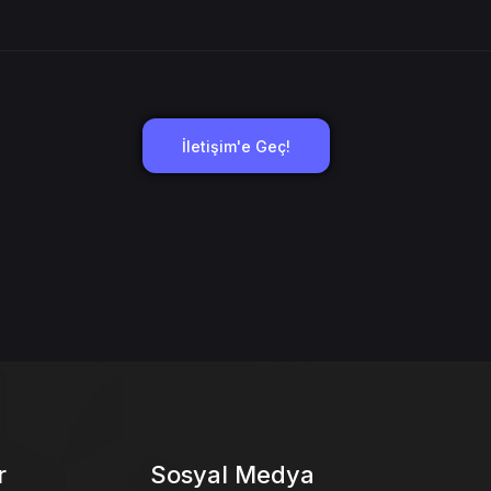
İletişim'e Geç!
r
Sosyal Medya