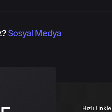
iz?
Sosyal Medya Yöneti
|
ŞE
Hızlı Linkle