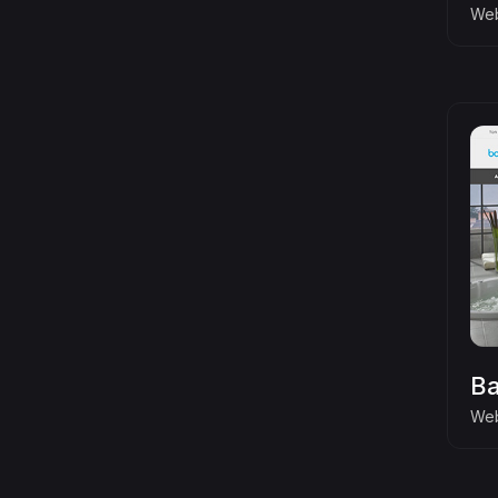
Web
Ba
Web